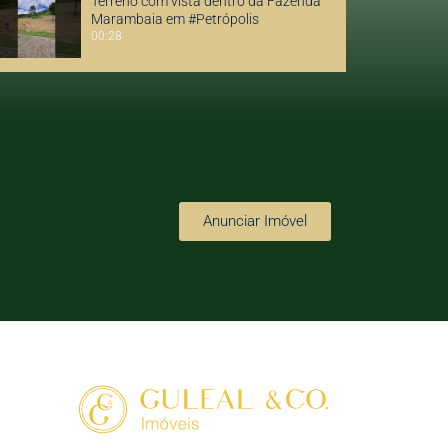
Terreno com vista dentro da Fazenda
Marambaia em #Petrópolis
00:28
Casa à venda em Itaipava, Petrópolis
00:01
Vale do Barão Reserva Itaipava
Petrópolis
Anunciar Imóvel
02:38
Araltes Sebollas Paraíba do Sul
01:46
Myo Araras Condomínio de Casas
Sofisticadas em Petrópolis
02:37