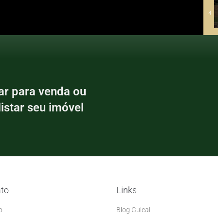
4
5
ar para venda ou
6
listar seu imóvel
7
to
Links
8
o
Blog Guleal