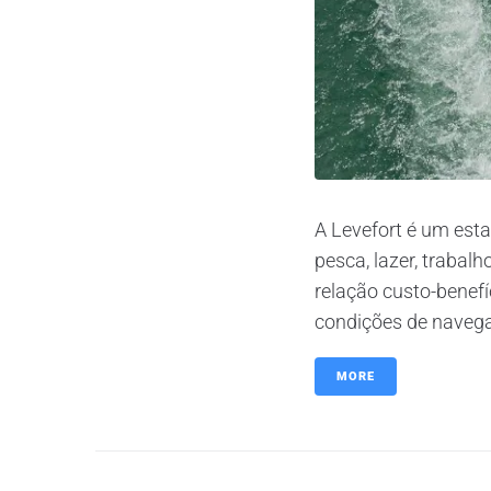
A Levefort é um esta
pesca, lazer, trabalh
relação custo-benefí
condições de navegaç
MORE