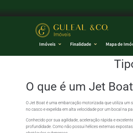
Imóveis
Finalidade
Mapa de Imóv
Tip
O que é um Jet Boat
O Jet Boat é uma embarcação motorizada que utiliza um si
no casco e expelida em alta velocidade por um bocal na p
Conhecido por sua agilidade, aceleração rápida e excelen
profundidade. Como não possui hélices externas expostas,