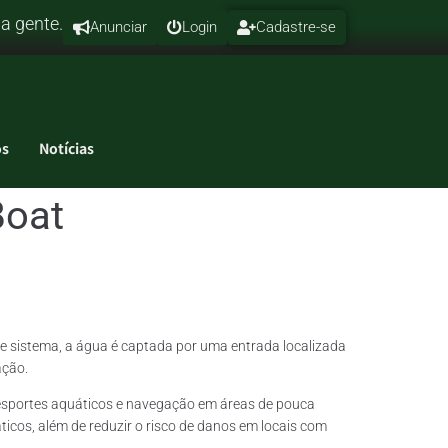
a
gente.
Anunciar
Login
Cadastre-se
s
Notícias
Boat
e sistema, a água é captada por uma entrada localizada
ação.
, esportes aquáticos e navegação em áreas de pouca
icos, além de reduzir o risco de danos em locais com