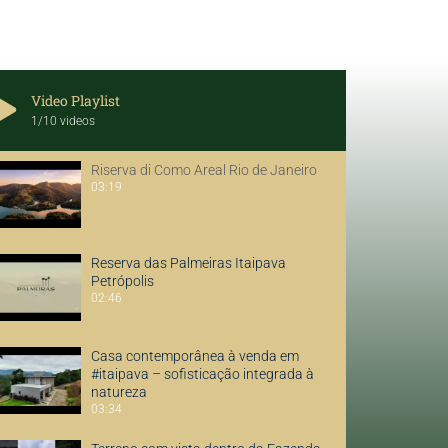
Video Playlist
1
/10
videos
Riserva di Como Areal Rio de Janeiro
03:19
Reserva das Palmeiras Itaipava
Petrópolis
02:46
Casa contemporânea à venda em
#itaipava – sofisticação integrada à
natureza
03:34