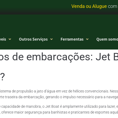
u
A
l
u
g
u
e
com
eis
Outros Serviços
Ferramentas
Quem somo
os de embarcações:
Jet 
?
stema de propulsão a jato d’água em vez de hélices convencionais. Ness
arte traseira da embarcação, gerando o impulso necessário para a naveg
te capacidade de manobra, o Jet Boat é amplamente utilizado para lazer
 oferece maior segurança para banhistas e praticantes de esportes aquát