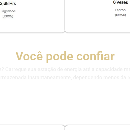
Você pode confiar
? Carregue sua estação de energia até a capacidade má
armazenada instantaneamente, dependendo menos da re