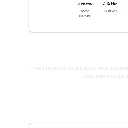
Ainda tateando no escuro durante apagões
casa para energia 