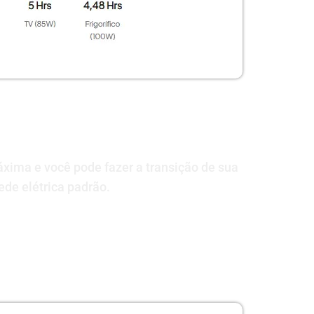
xima e você pode fazer a transição de sua
de elétrica padrão.