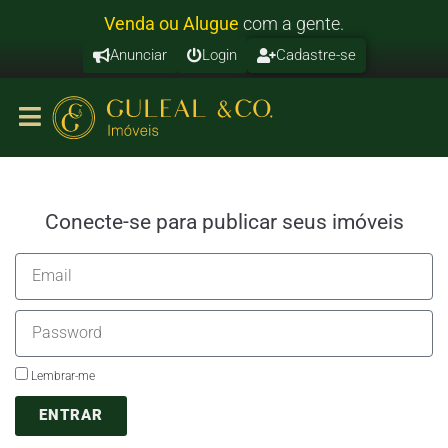
V
e
n
d
a
o
u
A
l
u
g
u
e
com
a
gente.
Anunciar
Login
Cadastre-se
Conecte-se para publicar seus imóveis
Lembrar-me
ENTRAR