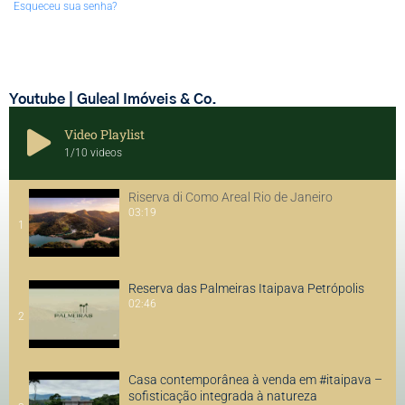
Esqueceu sua senha?
Youtube | Guleal Imóveis & Co.
Video Playlist
1
/10
videos
Riserva di Como Areal Rio de Janeiro
03:19
1
Reserva das Palmeiras Itaipava Petrópolis
02:46
2
Casa contemporânea à venda em #itaipava –
sofisticação integrada à natureza