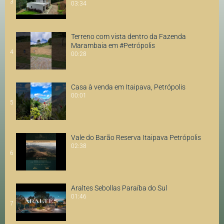
3
03:34
Terreno com vista dentro da Fazenda
Marambaia em #Petrópolis
4
00:28
Casa à venda em Itaipava, Petrópolis
00:01
5
Vale do Barão Reserva Itaipava Petrópolis
02:38
6
Araltes Sebollas Paraíba do Sul
01:46
7