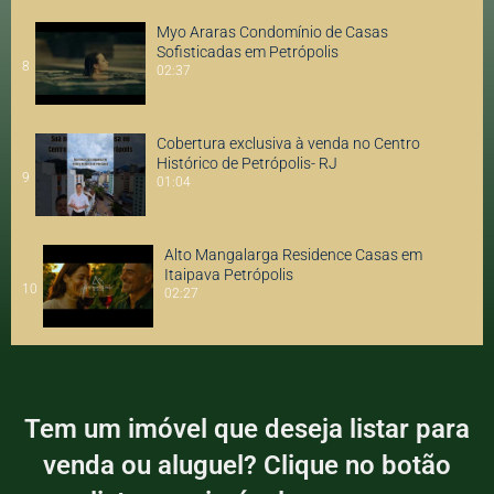
Myo Araras Condomínio de Casas
Sofisticadas em Petrópolis
8
02:37
Cobertura exclusiva à venda no Centro
Histórico de Petrópolis- RJ
9
01:04
Alto Mangalarga Residence Casas em
Itaipava Petrópolis
10
02:27
Tem um imóvel que deseja listar para
venda ou aluguel? Clique no botão