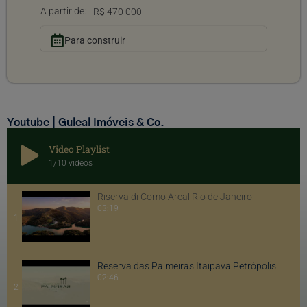
A partir de:
R$ 470 000
Para construir
Youtube | Guleal Imóveis & Co.
Video Playlist
1
/10
videos
Riserva di Como Areal Rio de Janeiro
03:19
1
Reserva das Palmeiras Itaipava Petrópolis
02:46
2