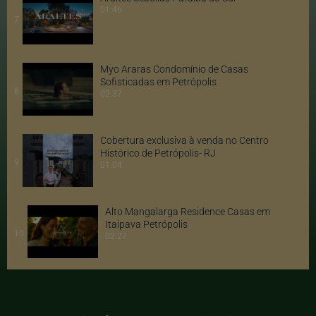
01:46
7
Myo Araras Condomínio de Casas
Sofisticadas em Petrópolis
8
02:37
Cobertura exclusiva à venda no Centro
Histórico de Petrópolis- RJ
9
01:04
Alto Mangalarga Residence Casas em
Itaipava Petrópolis
10
02:27