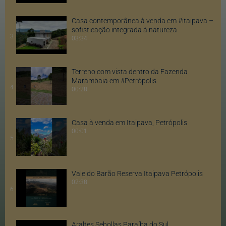
Casa contemporânea à venda em #itaipava –
sofisticação integrada à natureza
3
03:34
Terreno com vista dentro da Fazenda
Marambaia em #Petrópolis
4
00:28
Casa à venda em Itaipava, Petrópolis
00:01
5
Vale do Barão Reserva Itaipava Petrópolis
02:38
6
Araltes Sebollas Paraíba do Sul