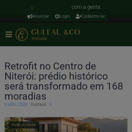
n
e
com
a
gente.
V
a
d
o
Anunciar
Login
Cadastre-se
Retrofit no Centro de
Niterói: prédio histórico
será transformado em 168
moradias
9 julho, 2026
Gustavo
0
PUBLICIDADE