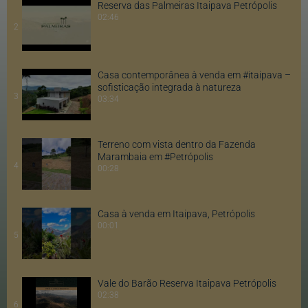
Reserva das Palmeiras Itaipava Petrópolis
02:46
2
Casa contemporânea à venda em #itaipava –
sofisticação integrada à natureza
3
03:34
Terreno com vista dentro da Fazenda
Marambaia em #Petrópolis
4
00:28
Casa à venda em Itaipava, Petrópolis
00:01
5
Vale do Barão Reserva Itaipava Petrópolis
02:38
6