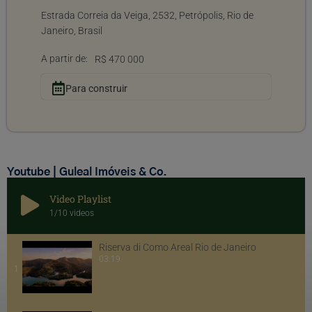
Estrada Correia da Veiga, 2532, Petrópolis, Rio de
Janeiro, Brasil
A partir de:
R$ 470 000
Para construir
Youtube | Guleal Imóveis & Co.
Video Playlist
1
/10
videos
Riserva di Como Areal Rio de Janeiro
03:19
1