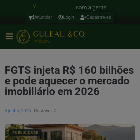
o
n
d
com
a
gente.
V
e
a
u
Anunciar
Login
Cadastre-se
FGTS injeta R$ 160 bilhões
e pode aquecer o mercado
imobiliário em 2026
3 junho, 2026
Gustavo
0
PUBLICIDADE